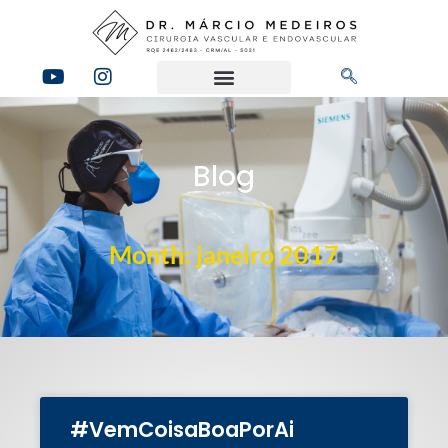
Blog
Month: janeiro 2017
#VemCoisaBoaPorAi