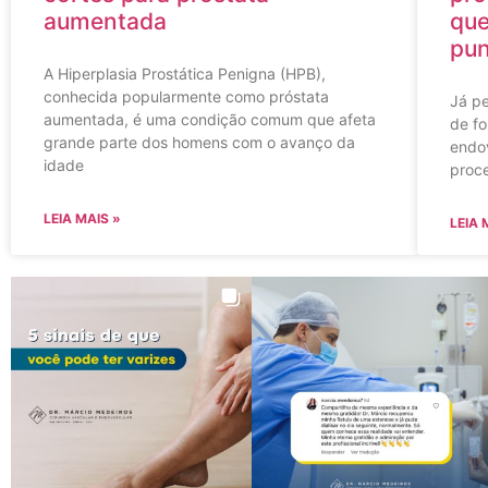
aumentada
que
pu
A Hiperplasia Prostática Penigna (HPB),
conhecida popularmente como próstata
Já p
aumentada, é uma condição comum que afeta
de f
grande parte dos homens com o avanço da
endo
idade
proc
LEIA MAIS »
LEIA 